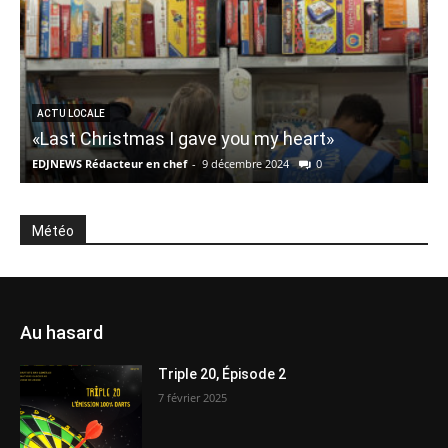
ACTU LOCALE
«Last Christmas I gave you my heart»
EDJNEWS Rédacteur en chef
-
9 décembre 2024
0
E
Météo
Au hasard
Triple 20, Épisode 2
7 février 2025