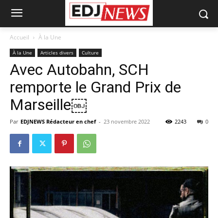
Accueil
À la Une
À la Une
Articles divers
Culture
Avec Autobahn, SCH
remporte le Grand Prix de
Marseille￼
Par
EDJNEWS Rédacteur en chef
-
23 novembre 2022
2243
0