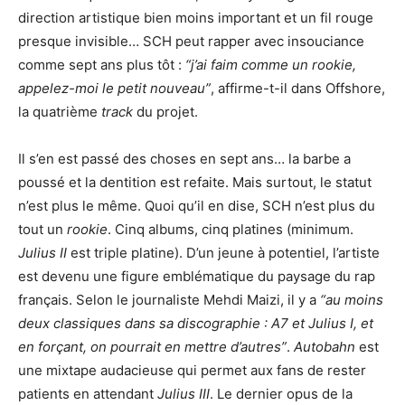
direction artistique bien moins important et un fil rouge
presque invisible… SCH peut rapper avec insouciance
comme sept ans plus tôt :
“j’ai faim comme un rookie,
appelez-moi le petit nouveau”
, affirme-t-il dans Offshore,
la quatrième
track
du projet.
Il s’en est passé des choses en sept ans… la barbe a
poussé et la dentition est refaite. Mais surtout, le statut
n’est plus le même. Quoi qu’il en dise, SCH n’est plus du
tout un
rookie
. Cinq albums, cinq platines (minimum.
Julius II
est triple platine). D’un jeune à potentiel, l’artiste
est devenu une figure emblématique du paysage du rap
français. Selon le journaliste Mehdi Maizi, il y a
“au moins
deux classiques dans sa discographie : A7 et Julius I, et
en forçant, on pourrait en mettre d’autres”
.
Autobahn
est
une mixtape audacieuse qui permet aux fans de rester
patients en attendant
Julius III
. Le dernier opus de la