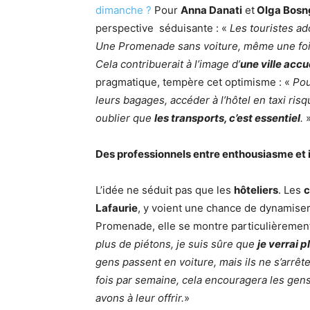
dimanche ?
Pour
Anna Danati
et
Olga Bosn
perspective séduisante : «
Les touristes ad
Une Promenade sans voiture, même une fois
Cela contribuerait à l’image d’
une ville accu
pragmatique, tempère cet optimisme : «
Pou
leurs bagages, accéder à l’hôtel en taxi risqu
oublier que
les transports, c’est essentiel
.
Des professionnels entre enthousiasme et 
L’idée ne séduit pas que les
hôteliers
. Les
Lafaurie
, y voient une chance de dynamiser
Promenade, elle se montre particulièrement r
plus de piétons, je suis sûre que
je verrai p
gens passent en voiture, mais ils ne s’arr
fois par semaine, cela encouragera les gen
avons à leur offrir.
»