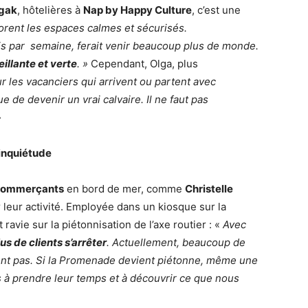
gak
, hôtelières à
Nap by Happy Culture
, c’est une
orent les espaces calmes et sécurisés.
 par semaine, ferait venir beaucoup plus de monde.
eillante et verte
. »
Cependant, Olga, plus
r les vacanciers qui arrivent ou partent avec
e de devenir un vrai calvaire. Il ne faut pas
»
inquiétude
commerçants
en bord de mer, comme
Christelle
 leur activité. Employée dans un kiosque sur la
avie sur la piétonnisation de l’axe routier : «
Avec
lus de clients s’arrêter
. Actuellement, beaucoup de
êtent pas. Si la Promenade devient piétonne, même une
s à prendre leur temps et à découvrir ce que nous