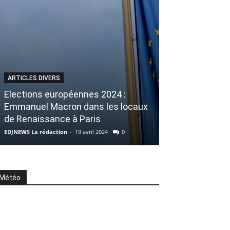
ARTICLES DIVERS
Elections européennes 2024 :
ARTICLES DIVERS
Emmanuel Macron dans les locaux
de Renaissance à Paris
Portrait d’une
EDJNEWS La rédaction
-
19 avril 2024
0
EDJNEWS La rédacti
Météo