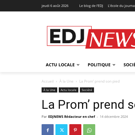
jeudi 6 août 2026
Le blog de l’EDJ
L’école du journa
ACTU LOCALE
POLITIQUE
SOCI
Accueil
À la Une
La Prom’ prend son pied
À la Une
Actu locale
Société
La Prom’ prend 
Par
EDJNEWS Rédacteur en chef
-
14 décembre 2024