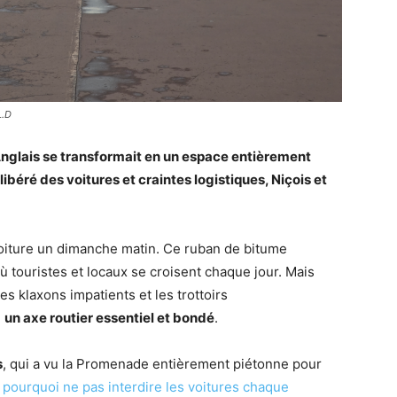
L.D
nglais se transformait en un espace entièrement
ibéré des voitures et craintes logistiques, Niçois et
iture un dimanche matin. Ce ruban de bitume
ù touristes et locaux se croisent chaque jour. Mais
les klaxons impatients et les trottoirs
:
un axe routier essentiel et bondé
.
s
, qui a vu la Promenade entièrement piétonne pour
:
pourquoi ne pas interdire les voitures chaque