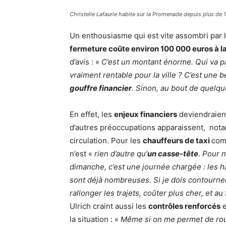
Christelle Lafaurie habite sur la Promenade depuis plus de 
Un enthousiasme qui est vite assombri par
fermeture coûte environ 100 000 euros à la
d’avis : «
C’est un montant énorme. Qui va pa
vraiment rentable pour la ville ? C’est une b
gouffre financier
. Sinon, au bout de quelq
En effet, les
enjeux financiers
deviendraient
d’autres préoccupations apparaissent, not
circulation. Pour les
chauffeurs de taxi
co
n’est «
rien d’autre qu’
un casse-tête
.
Pour n
dimanche, c’est une journée chargée : les ha
sont déjà nombreuses. Si je dois contourne
rallonger les trajets, coûter plus cher, et au
Ulrich craint aussi les
contrôles renforcés
e
la situation : «
Même si on me permet de rou