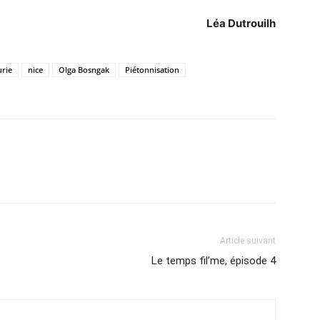
Léa Dutrouilh
urie
nice
Olga Bosngak
Piétonnisation
Article suivant
Le temps fil’me, épisode 4