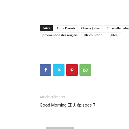
TAGS
Anna Danati
Charly Julien
Christelle Lafa
promenade des anglais
Ulrich Fratini
[UNE]
Article précédent
Good Morning EDJ, épisode 7