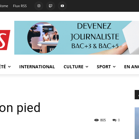
lisme
Flux RSS
ÉTÉ
INTERNATIONAL
CULTURE
SPORT
EN AN
son pied
805
0