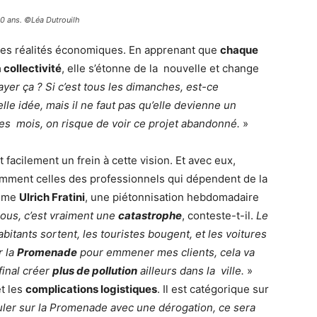
10 ans. ©Léa Dutrouilh
 les réalités économiques. En apprenant que
chaque
 collectivité
, elle s’étonne de la nouvelle et change
yer ça ? Si c’est tous les dimanches, est-ce
elle idée, mais il ne faut pas qu’elle devienne un
ues mois, on risque de voir ce projet abandonné.
»
 facilement un frein à cette vision. Et avec eux,
amment celles des professionnels qui dépendent de la
mme
Ulrich Fratini
, une piétonnisation hebdomadaire
ous, c’est vraiment une
catastrophe
, conteste-t-il.
Le
bitants sortent, les touristes bougent, et les voitures
r la
Promenade
pour emmener mes clients, cela va
 final créer
plus de pollution
ailleurs dans la ville.
»
t les
complications logistiques
. Il est catégorique sur
ler sur la Promenade avec une dérogation, ce sera