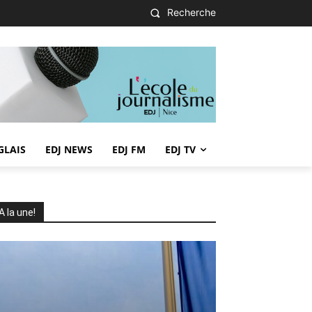
Recherche
GLAIS
EDJ NEWS
EDJ FM
EDJ TV
A la une!