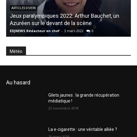
ARTICLES DIVERS
Jeux paralympiques 2022: Arthur Bauchet, un
D
Azuréen sur le devant de la scène
p
EDJNEWS Rédacteur en chef
-
3 mars 2022
0
E
Météo
Au hasard
Gilets jaunes : la grande récupération
médiatique !
23 novembre 2018
La e-cigarette : une véritable alliée ?
26 mars 2019