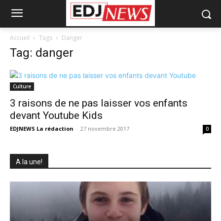
Accueil
Tags
Danger
Tag: danger
Culture
3 raisons de ne pas laisser vos enfants
devant Youtube Kids
EDJNEWS La rédaction
-
27 novembre 2017
0
A la une!