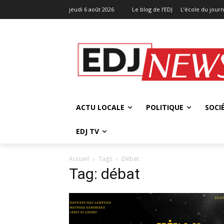
jeudi 6 août 2026
Le blog de l’EDJ
L’école du jour
ACTU LOCALE
POLITIQUE
SOCI
EDJ TV
Accueil
Tags
Débat
Tag: débat