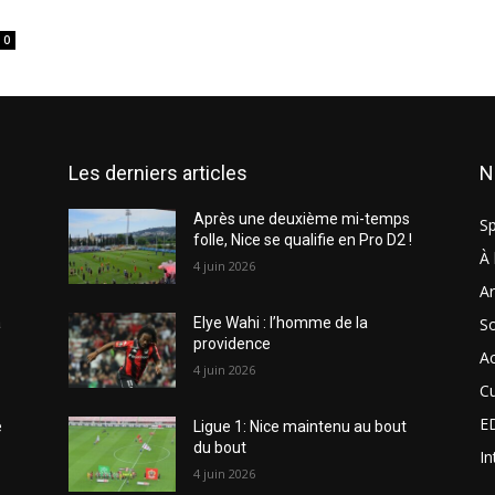
0
Les derniers articles
N
Après une deuxième mi-temps
Sp
folle, Nice se qualifie en Pro D2 !
À 
4 juin 2026
Ar
So
a
Elye Wahi : l’homme de la
providence
Ac
4 juin 2026
Cu
E
e
Ligue 1: Nice maintenu au bout
du bout
In
4 juin 2026