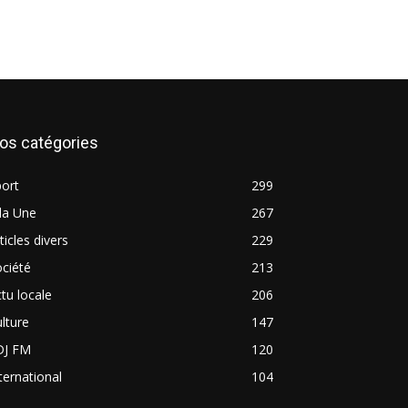
os catégories
ort
299
la Une
267
ticles divers
229
ciété
213
tu locale
206
lture
147
DJ FM
120
ternational
104