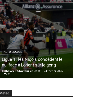
SPORT
ACTU LOCALE
QUIZ : Les 30 
Ligue 1 : les Niçois concèdent le
Êtes-vous fait 
nul face à Lorient sur le gong
sportif ?
EDJNEWS Rédacteur en chef
-
24 février 2026
EDJNEWS La rédact
0
Météo