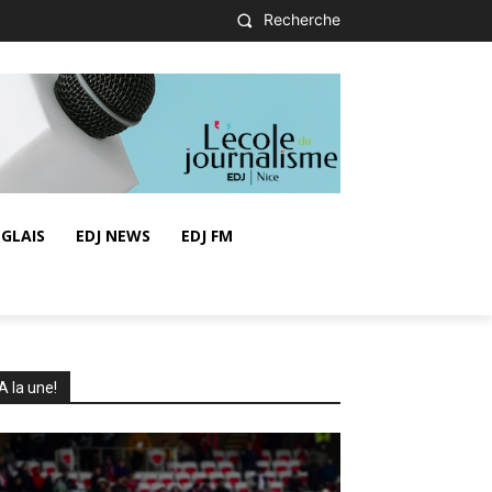
Recherche
GLAIS
EDJ NEWS
EDJ FM
A la une!