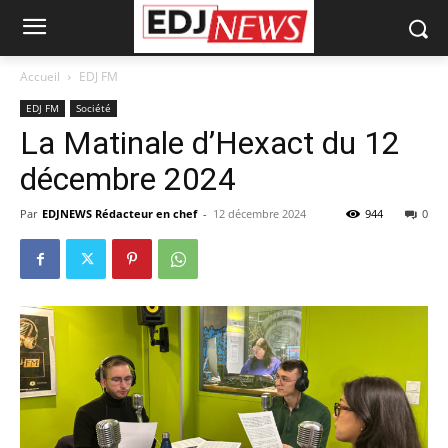
Accueil
EDJ FM
EDJ FM
Société
La Matinale d’Hexact du 12
décembre 2024
Par
EDJNEWS Rédacteur en chef
-
12 décembre 2024
944
0