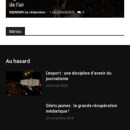
de l’air
7
EDJNEWS La rédaction
-
1 décembre 2025
0
E
Météo
Au hasard
L’esport : une discipline d’avenir du
journalisme
24 février 2020
Gilets jaunes : la grande récupération
médiatique !
23 novembre 2018