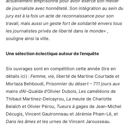
actuellement emprisonné pour avoir exercé son métier
de journaliste avec honnêteté. Son intégration au sein du
jury est à la fois un acte de reconnaissance pour son
travail, mais aussi un geste fort de solidarité envers tous
les journalistes privés de liberté dans le monde
« ,
souligne ainsi la ville.
Une sélection éclectique autour de l’enquête
Six ouvrages sont en compétition cette année (lire en
détails ici) :
Femme, vie, liberté
de Martine Courtade et
Mortaza Behboudi,
Prisonnier du désert – 711 jours aux
mains d’Al-Quaïda
d’Olivier Dubois,
Les caméléons
de
Thibaut Martinez-Delcayrou,
La meute
de Charlotte
Belaïch et Olivier Pérou,
Tueurs à gages
de Jean-Michel
Décugis, Vincent Gautronneau et Jérémie Pham-Lê, et
Dans les âmes et les urnes
de Vincent Jarousseau.