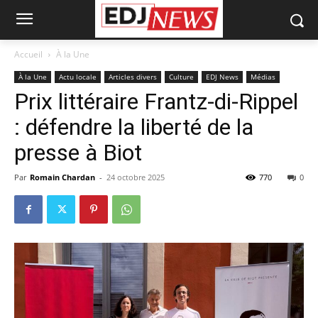
Accueil
À la Une
À la Une
Actu locale
Articles divers
Culture
EDJ News
Médias
Prix littéraire Frantz-di-Rippel
: défendre la liberté de la
presse à Biot
Par
Romain Chardan
-
24 octobre 2025
770
0