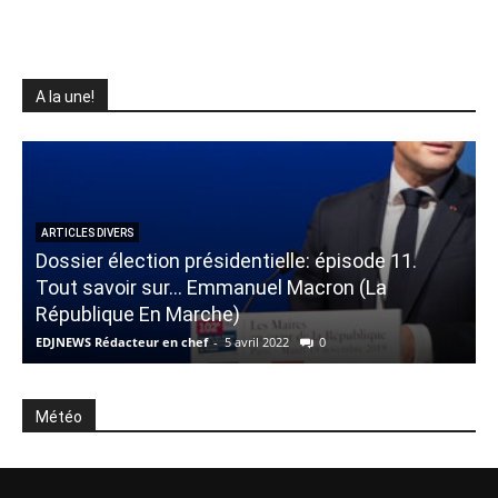
A la une!
ARTICLES DIVERS
Dossier élection présidentielle: épisode 11.
Tout savoir sur… Emmanuel Macron (La
République En Marche)
«
EDJNEWS Rédacteur en chef
-
5 avril 2022
0
E
Météo