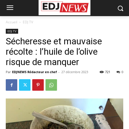
Accueil
EDJ TV
EDJ TV
Sécheresse et mauvaise
récolte : l’huile de l’olive
risque de manquer
Par
EDJNEWS Rédacteur en chef
-
27 décembre 2023
721
0