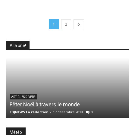
1
2
A la une!
ARTICLES DIVERS
Fêter Noël à travers le monde
p
EDJNEWS La rédaction
-
17 décembre 2019
0
E
Météo