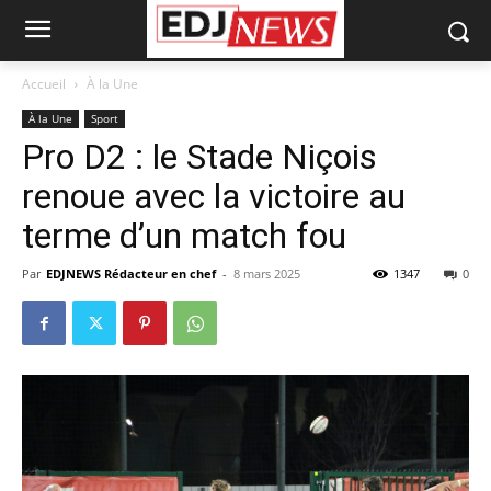
Accueil
À la Une
À la Une
Sport
Pro D2 : le Stade Niçois
renoue avec la victoire au
terme d’un match fou
Par
EDJNEWS Rédacteur en chef
-
8 mars 2025
1347
0