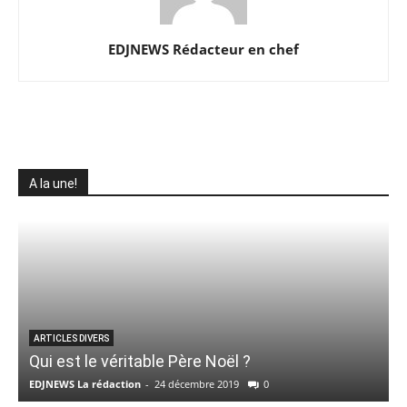
EDJNEWS Rédacteur en chef
A la une!
ARTICLES DIVERS
Qui est le véritable Père Noël ?
L
EDJNEWS La rédaction
-
24 décembre 2019
0
E