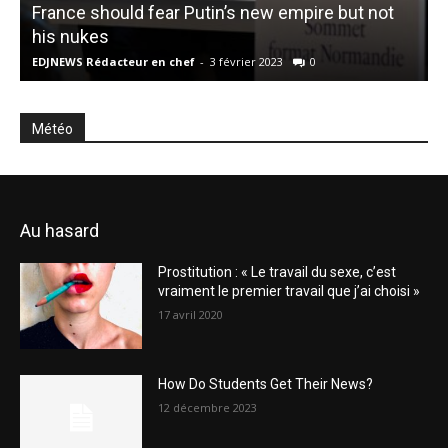
France should fear Putin’s new empire but not
his nukes
L
EDJNEWS Rédacteur en chef
-
3 février 2023
0
E
Météo
Au hasard
Prostitution : « Le travail du sexe, c’est
vraiment le premier travail que j’ai choisi »
17 avril 2020
How Do Students Get Their News?
12 décembre 2023