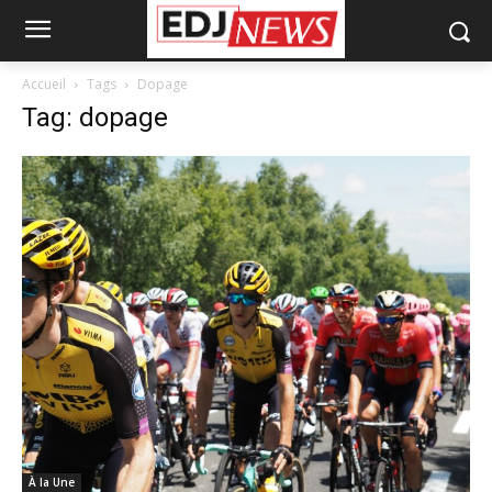
Accueil
Tags
Dopage
Tag: dopage
À la Une