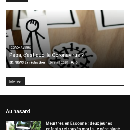
CORONAVIRUS
Papa, c’est quoi le Coronavirus ?
B
EDJNEWS La rédaction
-
26 avril 2020
0
E
Météo
Au hasard
Meurtres en Essonne : deux jeunes
enfants retrouvés morts, le père placé