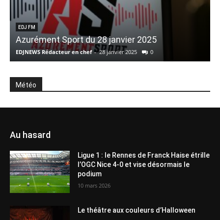
EDJ FM
Azurément Sport du 28 janvier 2025
EDJNEWS Rédacteur en chef
-
28 janvier 2025
0
E
Météo
Au hasard
Ligue 1 : le Rennes de Franck Haise étrille
l’OGC Nice 4-0 et vise désormais le
podium
10 mars 2026
Le théâtre aux couleurs d’Halloween