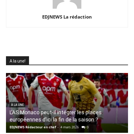
EDJNEWS La rédaction
A la une!
À LA UNE
L’AS Monaco peut-il intégrer les places
l
européennes d’ici la fin de la saison ?
EDJNEWS Rédacteur en chef
-
4 mars 2026
0
E