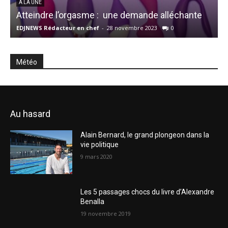
À LA UNE
Atteindre l’orgasme : une demande alléchante
EDJNEWS Rédacteur en chef
-
28 novembre 2023
0
E
Météo
Au hasard
Alain Bernard, le grand plongeon dans la
vie politique
9 mars 2020
Les 5 passages chocs du livre d’Alexandre
Benalla
19 novembre 2019