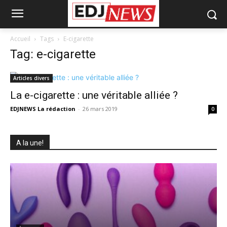
Accueil
Tags
E-cigarette
Tag: e-cigarette
Articles divers
La e-cigarette : une véritable alliée ?
EDJNEWS La rédaction
-
26 mars 2019
0
A la une!