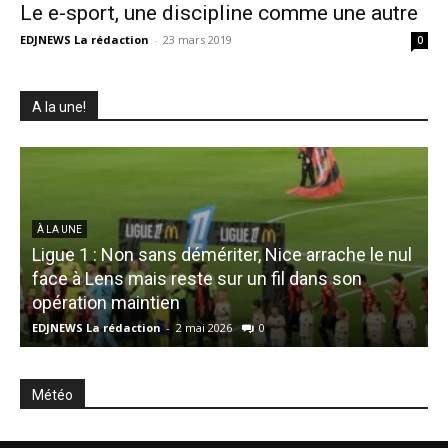
Le e-sport, une discipline comme une autre
EDJNEWS La rédaction
-
23 mars 2019
0
A la une!
À LA UNE
Ligue 1 : Non sans démériter, Nice arrache le nul
face à Lens mais reste sur un fil dans son
H
opération maintien
f
EDJNEWS La rédaction
-
2 mai 2026
0
E
Météo