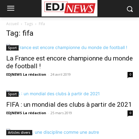
Accueil
Tags
Fifa
Tag: fifa
Sport
La France est encore championne du monde
de football !
EDJNEWS La rédaction
-
24 avril 2019
0
Sport
FIFA : un mondial des clubs à partir de 2021
EDJNEWS La rédaction
-
25 mars 2019
0
Articles divers