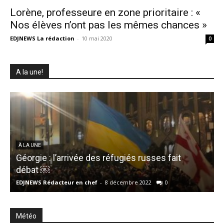
Lorène, professeure en zone prioritaire : «
Nos élèves n’ont pas les mêmes chances »
EDJNEWS La rédaction
-
10 mai 2020
0
A la une!
À LA UNE
Géorgie : l’arrivée des réfugiés russes fait
débat ￼
B
EDJNEWS Rédacteur en chef
-
8 décembre 2022
0
E
Météo