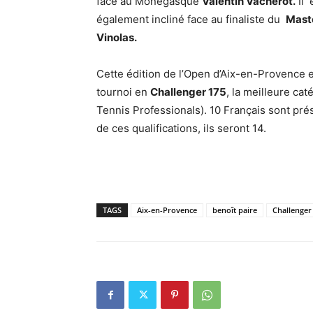
face au Monégasque
Valentin Vacherot.
Il 
également incliné face au finaliste du
Maste
Vinolas.
Cette édition de l’Open d’Aix-en-Provence e
tournoi en
Challenger 175
, la meilleure cat
Tennis Professionals). 10 Français sont prés
de ces qualifications, ils seront 14.
TAGS
Aix-en-Provence
benoît paire
Challenger