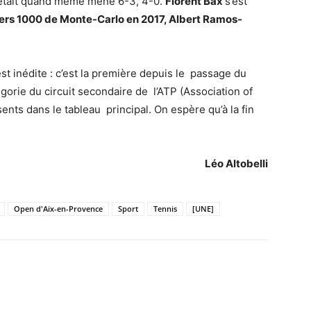
était quand même mené 6-3, 4-0.
Florent Bax
s’est
rs 1000 de Monte-Carlo en 2017, Albert Ramos-
st inédite : c’est la première depuis le passage du
égorie du circuit secondaire de l’ATP (Association of
ents dans le tableau principal. On espère qu’à la fin
Léo Altobelli
Open d'Aix-en-Provence
Sport
Tennis
[UNE]