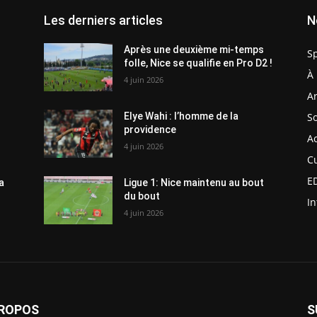
Les derniers articles
N
Après une deuxième mi-temps
S
folle, Nice se qualifie en Pro D2 !
À 
4 juin 2026
Ar
So
Elye Wahi : l’homme de la
providence
Ac
4 juin 2026
C
E
a
Ligue 1: Nice maintenu au bout
du bout
In
4 juin 2026
PROPOS
S