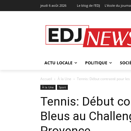
jeudi 6 août 2026
Le blog de l’EDJ
L’école du journa
ACTU LOCALE
POLITIQUE
SOCI
Accueil
À la Une
Tennis: Début contrasté pour les
À la Une
Sport
Tennis: Début co
Bleus au Challeng
Provence