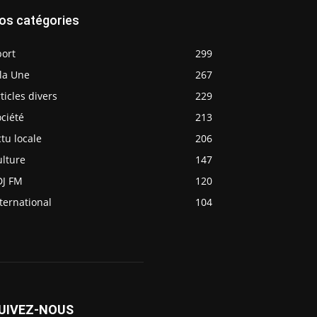
os catégories
port
299
la Une
267
ticles divers
229
ciété
213
tu locale
206
ulture
147
DJ FM
120
ternational
104
UIVEZ-NOUS