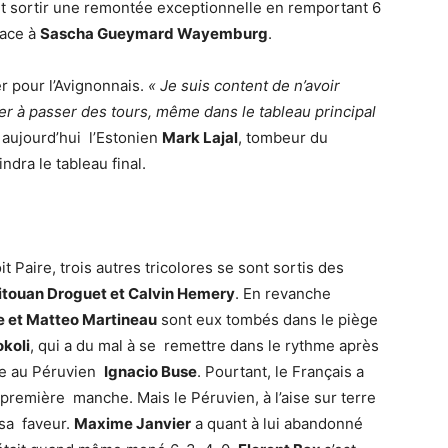
r et sortir une remontée exceptionnelle en remportant 6
face à
Sascha Gueymard Wayemburg
.
er pour l’Avignonnais.
« Je suis content de n’avoir
er à passer des tours, même dans le tableau principal
e aujourd’hui l’Estonien
Mark Lajal
, tombeur du
ndra le tableau final.
t Paire, trois autres tricolores se sont sortis des
Titouan Droguet et Calvin Hemery
. En revanche
 et Matteo Martineau
sont eux tombés dans le piège
okoli
, qui a du mal à se remettre dans le rythme après
ace au Péruvien
Ignacio Buse
. Pourtant, le Français a
a première manche. Mais le Péruvien, à l’aise sur terre
 sa faveur.
Maxime Janvier
a quant à lui abandonné