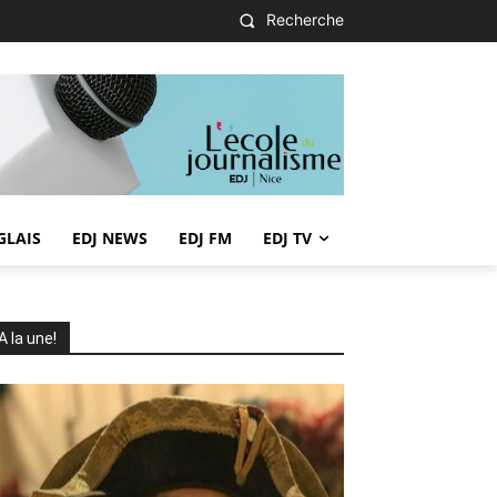
Recherche
GLAIS
EDJ NEWS
EDJ FM
EDJ TV
A la une!