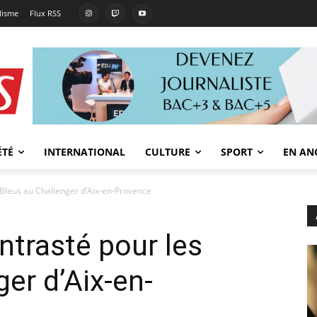
lisme
Flux RSS
ÉTÉ
INTERNATIONAL
CULTURE
SPORT
EN AN
 Bleus au Challenger d’Aix-en-Provence
ntrasté pour les
er d’Aix-en-