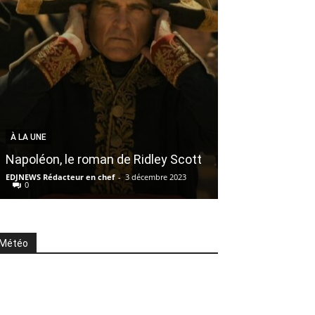
À LA UNE
À LA UNE
« All I want fo
Napoléon, le roman de Ridley Scott
des économie
EDJNEWS Rédacteur en chef
-
3 décembre 2023
EDJNEWS Rédacteur 
0
0
Météo