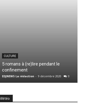
ARTICLES DIVERS
Dossier électio
CULTURE
épisode 2. Tou
5 romans à (re)lire pendant le
Nathalie Artha
confinement
EDJNEWS Rédacteur
EDJNEWS La rédaction
-
9 décembre 2020
0
0
Météo