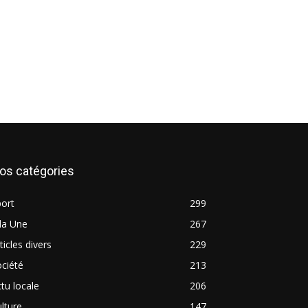
os catégories
ort
299
la Une
267
ticles divers
229
ciété
213
tu locale
206
lture
147