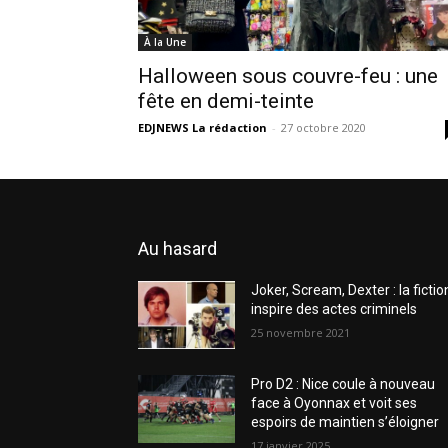
À la Une
Halloween sous couvre-feu : une
fête en demi-teinte
EDJNEWS La rédaction
-
27 octobre 2020
Au hasard
Joker, Scream, Dexter : la fictio
inspire des actes criminels
25 novembre 2021
Pro D2 : Nice coule à nouveau
face à Oyonnax et voit ses
espoirs de maintien s’éloigner
17 janvier 2025