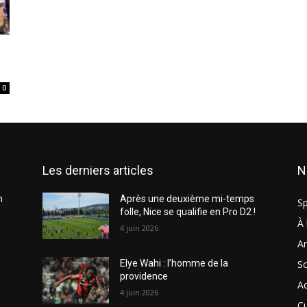
0
Les derniers articles
N
n
Après une deuxième mi-temps
Sp
folle, Nice se qualifie en Pro D2 !
À 
4 juin 2026
Ar
So
Elye Wahi : l’homme de la
providence
Ac
4 juin 2026
Cu