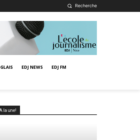
Recherche
GLAIS
EDJ NEWS
EDJ FM
A la une!