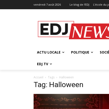
vendredi 7 août 2026
Le blog de l’EDJ
L’école du 
ACTU LOCALE
POLITIQUE
SOCI
EDJ TV
Accueil
Tags
Halloween
Tag: Halloween