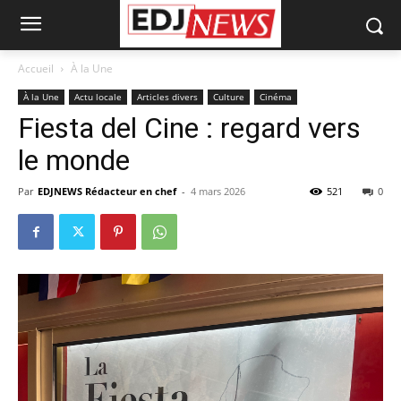
Accueil
À la Une
À la Une
Actu locale
Articles divers
Culture
Cinéma
Fiesta del Cine : regard vers
le monde
Par
EDJNEWS Rédacteur en chef
-
4 mars 2026
521
0