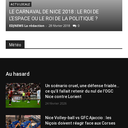
ACTU LOCALE
LE CARNAVAL DE NICE 2018 : LE ROI DE
L’ESPACE OU LE ROI DE LA POLITIQUE ?
L
EDJNEWS La rédaction
-
28 février 2018
0
E
Météo
Au hasard
Un scénario cruel, une défense friable…
ce qu’il fallait retenir du nul de l’OGC
Nice contre Lorient
24 février 2026
Nice Volley-ball vs GFC Ajaccio : les
Niçois doivent réagir face aux Corses