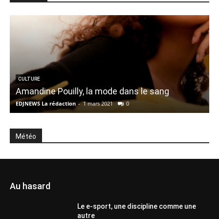
CULTURE
Amandine Pouilly, la mode dans le sang
EDJNEWS La rédaction
-
1 mars 2021
0
E
Météo
Au hasard
Le e-sport, une discipline comme une
autre