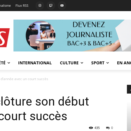
rnalisme
Flux RSS
ÉTÉ
INTERNATIONAL
CULTURE
SPORT
EN AN
 d’année avec un court succès
lôture son début
court succès
435
0