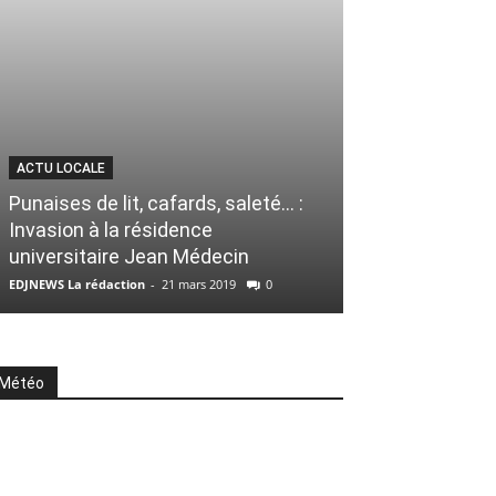
ACTU LOCALE
SPORT
Punaises de lit, cafards, saleté… :
Invasion à la résidence
Loeb remporte 
universitaire Jean Médecin
malgré les for
EDJNEWS La rédaction
-
21 mars 2019
0
EDJNEWS La rédacti
Météo