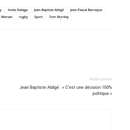
y
Inoke Nalaga
Jean-Baptiste Aldigé
Jean-Pascal Barraque
l Marsan
rugby
Sport
Tom Murday
Article suivant
Jean Baptiste Aldigé : « C’est une décision 100%
politique »