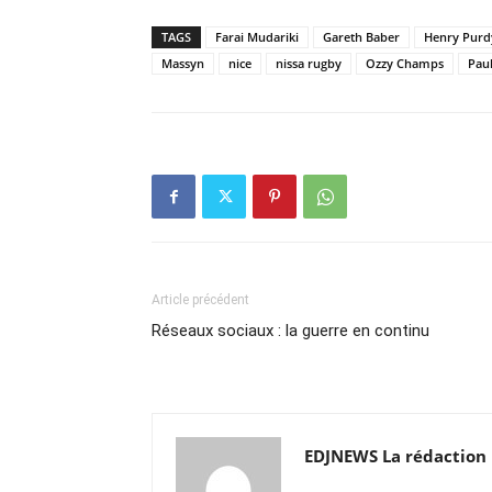
TAGS
Farai Mudariki
Gareth Baber
Henry Purd
Massyn
nice
nissa rugby
Ozzy Champs
Pau
Article précédent
Réseaux sociaux : la guerre en continu
EDJNEWS La rédaction