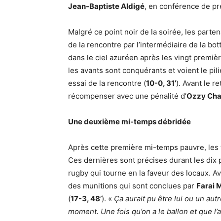
Jean-Baptiste Aldigé
, en conférence de p
Malgré ce point noir de la soirée, les parte
de la rencontre par l’intermédiaire de la bo
dans le ciel azuréen après les vingt premi
les avants sont conquérants et voient le pil
essai de la rencontre (
10-0, 31’
). Avant le r
récompenser avec une pénalité d’
Ozzy Ch
Une deuxième mi-temps débridée
Après cette première mi-temps pauvre, les t
Ces dernières sont précises durant les di
rugby qui tourne en la faveur des locaux. A
des munitions qui sont conclues par
Farai 
(
17-3, 48’
). «
Ça aurait pu être lui ou un aut
moment. Une fois qu’on a le ballon et que l’