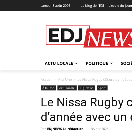
samedi 8 août 2026
Le blog de l’EDJ
L’école du jou
ACTU LOCALE
POLITIQUE
SOCI
Accueil
À la Une
Le Nissa Rugby clôture son début
À la Une
Actu locale
EDJ News
Sport
Le Nissa Rugby c
d’année avec un 
Par
EDJNEWS La rédaction
-
1 février 2026