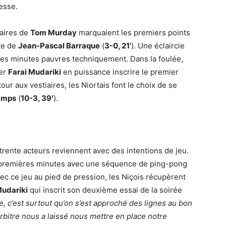
resse.
naires de
Tom Murday
marquaient les premiers points
tte de
Jean-Pascal Barraque
(
3-0, 21’
). Une éclaircie
ères minutes pauvres techniquement. Dans la foulée,
ier
Farai Mudariki
en puissance inscrire le premier
etour aux vestiaires, les Niortais font le choix de se
amps
(
10-3, 39′
).
rente acteurs reviennent avec des intentions de jeu.
x premières minutes avec une séquence de ping-pong
vec ce jeu au pied de pression, les Niçois récupèrent
Mudariki
qui inscrit son deuxième essai de la soirée
re, c’est surtout qu’on s’est approché des lignes au bon
arbitre nous a laissé nous mettre en place notre