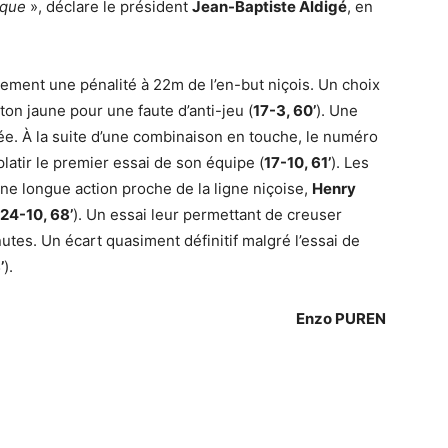
rque
», déclare le président
Jean-Baptiste Aldigé
, en
dement une pénalité à 22m de l’en-but niçois. Un choix
on jaune pour une faute d’anti-jeu (
17-3, 60’
). Une
rée. À la suite d’une combinaison en touche, le numéro
platir le premier essai de son équipe (
17-10, 61’
). Les
une longue action proche de la ligne niçoise,
Henry
24-10, 68’
). Un essai leur permettant de creuser
nutes. Un écart quasiment définitif malgré l’essai de
’
).
Enzo PUREN