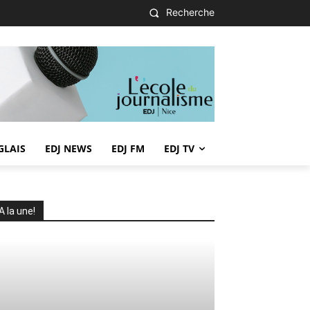
Recherche
GLAIS
EDJ NEWS
EDJ FM
EDJ TV
A la une!