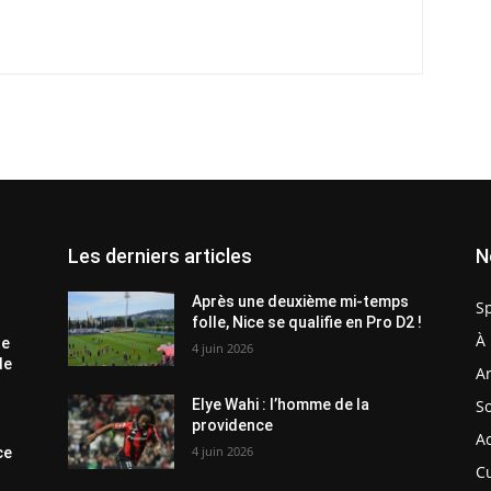
Les derniers articles
N
Après une deuxième mi-temps
S
folle, Nice se qualifie en Pro D2 !
À 
te
4 juin 2026
de
Ar
So
Elye Wahi : l’homme de la
providence
Ac
4 juin 2026
ce
C