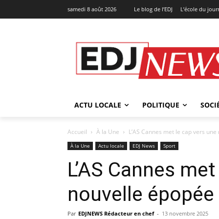
samedi 8 août 2026
Le blog de l’EDJ
L’école du jou
ACTU LOCALE
POLITIQUE
SOCI
Accueil
À la Une
L’AS Cannes met le cap vers une
À la Une
Actu locale
EDJ News
Sport
L’AS Cannes met 
nouvelle épopée
Par
EDJNEWS Rédacteur en chef
-
13 novembre 2025