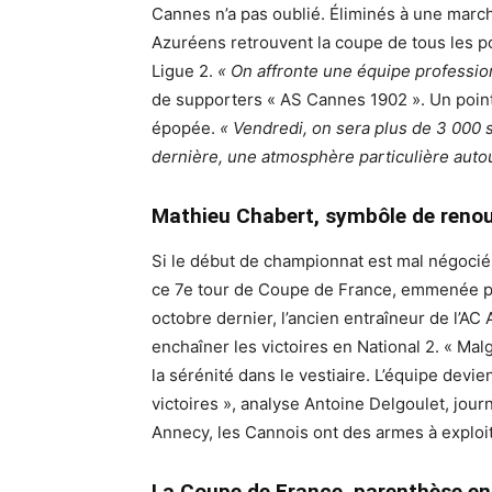
Cannes n’a pas oublié. Éliminés à une marche 
Azuréens retrouvent la coupe de tous les p
Ligue 2.
« On affronte une équipe professio
de supporters « AS Cannes 1902 ». Un point 
épopée.
« Vendredi, on sera plus de 3 000 
dernière, une atmosphère particulière auto
Mathieu Chabert, symbôle de reno
Si le début de championnat est mal négocié
ce 7e tour de Coupe de France, emmenée par 
octobre dernier, l’ancien entraîneur de l’AC 
enchaîner les victoires en National 2. « Malg
la sérénité dans le vestiaire. L’équipe devi
victoires », analyse Antoine Delgoulet, jour
Annecy, les Cannois ont des armes à exploit
La Coupe de France, parenthèse e