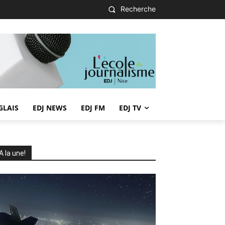
Recherche
GLAIS
EDJ NEWS
EDJ FM
EDJ TV
A la une!