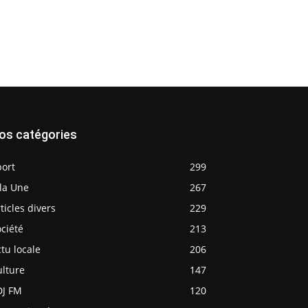
os catégories
port
299
la Une
267
ticles divers
229
ciété
213
tu locale
206
ulture
147
DJ FM
120