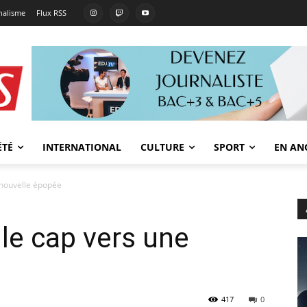
rnalisme
Flux RSS
ÉTÉ
INTERNATIONAL
CULTURE
SPORT
EN AN
 nouvelle épopée
le cap vers une
417
0