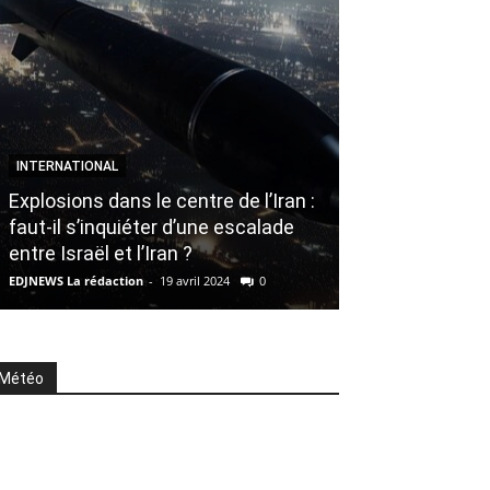
INTERNATIONAL
Explosions dans le centre de l’Iran :
À LA UNE
faut-il s’inquiéter d’une escalade
Jérémy Ferrari
entre Israël et l’Iran ?
EDJNEWS Rédacteur 
EDJNEWS La rédaction
-
19 avril 2024
0
0
Météo