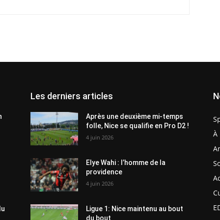
Les derniers articles
N
n
Après une deuxième mi-temps
S
folle, Nice se qualifie en Pro D2 !
À 
4 juin 2026
Ar
So
Elye Wahi : l’homme de la
providence
Ac
4 juin 2026
C
E
du
Ligue 1: Nice maintenu au bout
du bout