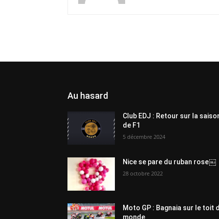
Au hasard
Club EDJ : Retour sur la saiso
de F1
5 décembre 2024
Nice se pare du ruban rose￼
28 octobre 2022
Moto GP : Bagnaia sur le toit 
monde