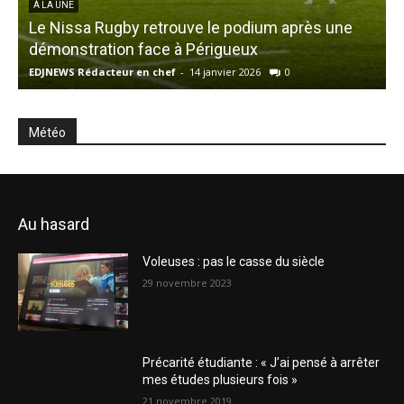
À LA UNE
Le Nissa Rugby retrouve le podium après une
démonstration face à Périgueux
EDJNEWS Rédacteur en chef
-
14 janvier 2026
0
E
Météo
Au hasard
Voleuses : pas le casse du siècle
29 novembre 2023
Précarité étudiante : « J’ai pensé à arrêter
mes études plusieurs fois »
21 novembre 2019