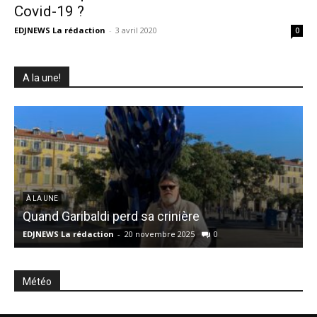
Covid-19 ?
EDJNEWS La rédaction
-
3 avril 2020
0
A la une!
À LA UNE
Quand Garibaldi perd sa crinière
«
EDJNEWS La rédaction
-
20 novembre 2025
0
E
Météo